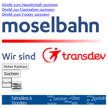
Direkt zum Hauptinhalt springen
Direkt zur Navigation springen
Direkt zum Footer springen
Hoher Kontrast
Suchen
Suche
Menü
öffnen
Untermenü
Untermenü
Fahrpläne
Untermenü
Fahrpläne &
Über
Kontakt
Service
Service
&
Über uns
Strecken
uns
öffnen
Strecken
öffnen
öffnen