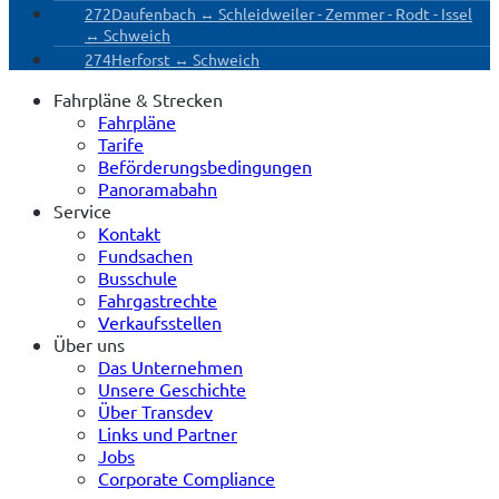
272
Daufenbach ↔ Schleidweiler - Zemmer - Rodt - Issel
↔ Schweich
274
Herforst ↔ Schweich
Fahrpläne & Strecken
Fahrpläne
Tarife
Beförderungs­bedingungen
Panoramabahn
Service
Kontakt
Fundsachen
Busschule
Fahrgastrechte
Verkaufsstellen
Über uns
Das Unternehmen
Unsere Geschichte
Über Transdev
Links und Partner
Jobs
Corporate Compliance