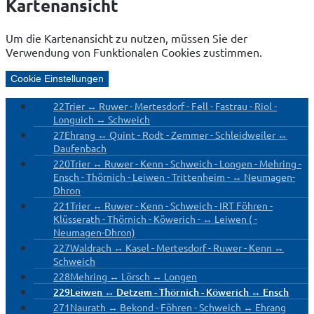
Kartenansicht
Um die Kartenansicht zu nutzen, müssen Sie der
Verwendung von Funktionalen Cookies zustimmen.
Cookie Einstellungen
22
Trier ↔ Ruwer - Mertesdorf - Fell - Fastrau - Riol -
Longuich ↔ Schweich
27
Ehrang ↔ Quint - Rodt - Zemmer - Schleidweiler ↔
Daufenbach
220
Trier ↔ Ruwer - Kenn - Schweich - Longen - Mehring -
Ensch - Thörnich - Leiwen - Trittenheim - ↔ Neumagen-
Dhron
221
Trier ↔ Ruwer - Kenn - Schweich - IRT Föhren -
Klüsserath - Thörnich - Köwerich - ↔ Leiwen ( -
Neumagen-Dhron)
227
Waldrach ↔ Kasel - Mertesdorf - Ruwer - Kenn ↔
Schweich
228
Mehring ↔ Lörsch ↔ Longen
229
Leiwen ↔ Detzem - Thörnich - Köwerich ↔ Ensch
271
Naurath ↔ Bekond - Föhren - Schweich ↔ Ehrang